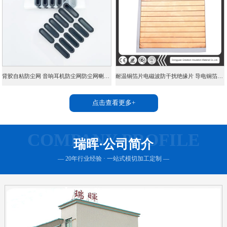
背胶自粘防尘网 音响耳机防尘网防尘网喇叭网机箱PVC双面胶防尘网
耐温铜箔片电磁波防干扰绝缘片 导电铜箔胶带PI铜箔纸片
点击查看更多+
COMPANY PROFILE
瑞晖·公司简介
— 20年行业经验 · 一站式模切加工定制 —