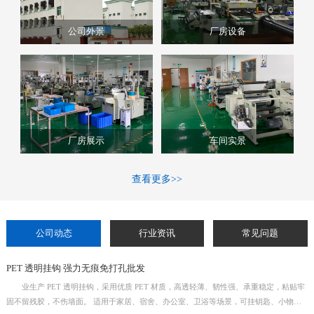
公司外景
厂房设备
厂房展示
车间实景
查看更多>>
公司动态
行业资讯
常见问题
PET 透明挂钩 强力无痕免打孔批发
业生产 PET 透明挂钩，采用优质 PET 材质，高透轻薄、韧性强、承重稳定，粘贴牢
固不留残胶，不伤墙面。 适用于家居、宿舍、办公室、卫浴等场景，可挂钥匙、小物