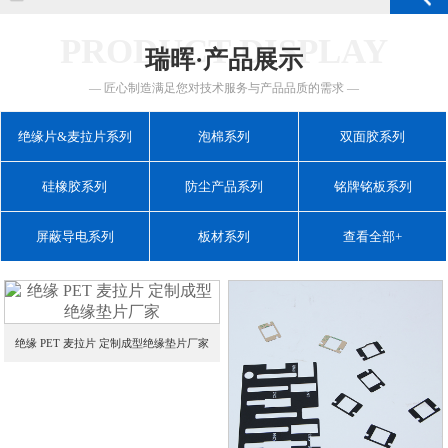
PRODUCT DISPLAY
瑞晖·产品展示
— 匠心制造满足您对技术服务与产品品质的需求 —
绝缘片&麦拉片系列
泡棉系列
双面胶系列
硅橡胶系列
防尘产品系列
铭牌铭板系列
屏蔽导电系列
板材系列
查看全部+
绝缘 PET 麦拉片 定制成型绝缘垫片厂家